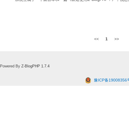
<<
1
>>
Powered By
Z-BlogPHP 1.7.4
豫ICP备19008356