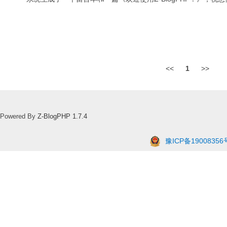
<<
1
>>
Powered By
Z-BlogPHP 1.7.4
豫ICP备19008356