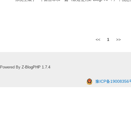
<<
1
>>
Powered By
Z-BlogPHP 1.7.4
豫ICP备19008356