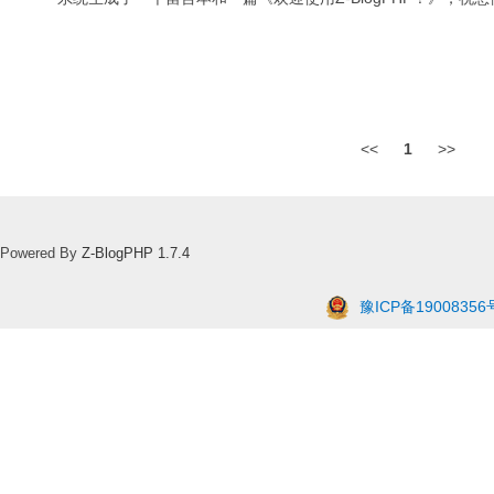
<<
1
>>
Powered By
Z-BlogPHP 1.7.4
豫ICP备19008356