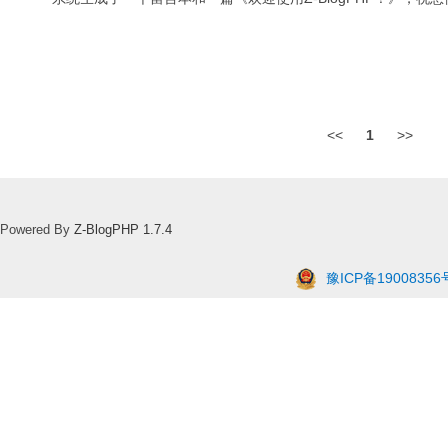
<<
1
>>
Powered By
Z-BlogPHP 1.7.4
豫ICP备19008356