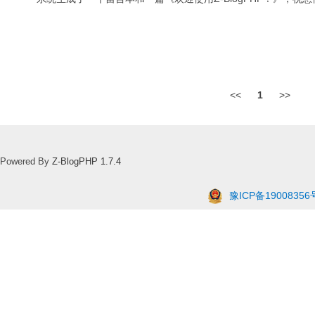
<<
1
>>
Powered By
Z-BlogPHP 1.7.4
豫ICP备19008356