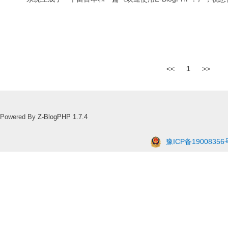
<<
1
>>
Powered By
Z-BlogPHP 1.7.4
豫ICP备19008356