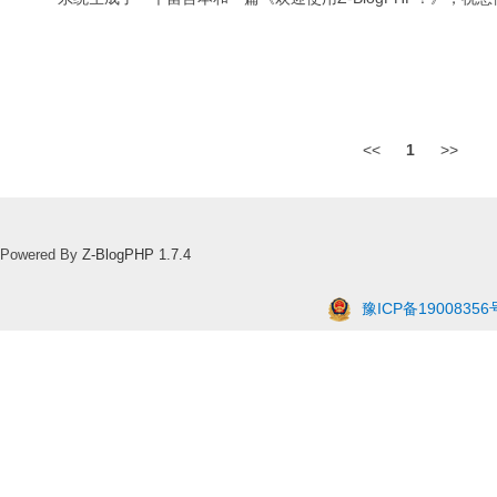
<<
1
>>
Powered By
Z-BlogPHP 1.7.4
豫ICP备19008356