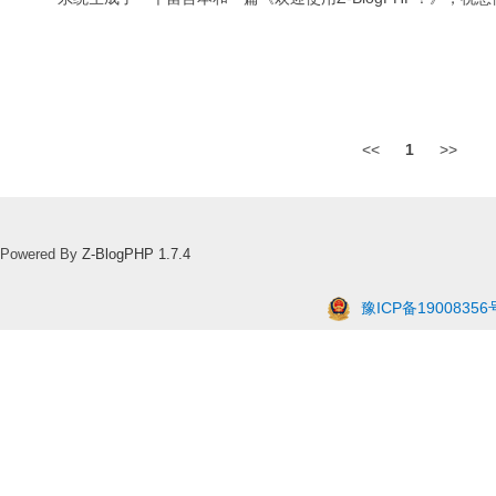
<<
1
>>
Powered By
Z-BlogPHP 1.7.4
豫ICP备19008356