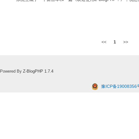
<<
1
>>
Powered By
Z-BlogPHP 1.7.4
豫ICP备19008356