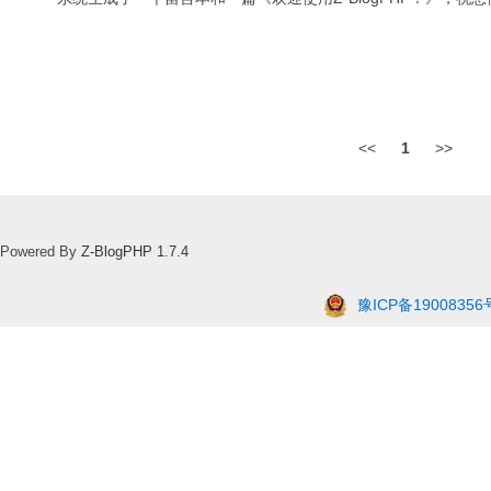
<<
1
>>
Powered By
Z-BlogPHP 1.7.4
豫ICP备19008356