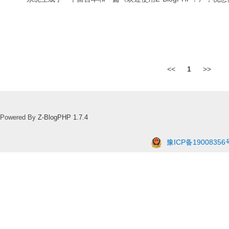
<<
1
>>
Powered By
Z-BlogPHP 1.7.4
豫ICP备19008356