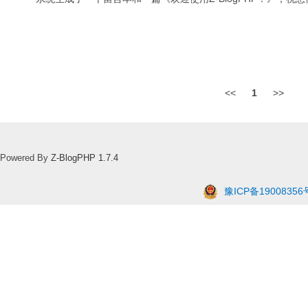
<<
1
>>
Powered By
Z-BlogPHP 1.7.4
豫ICP备19008356