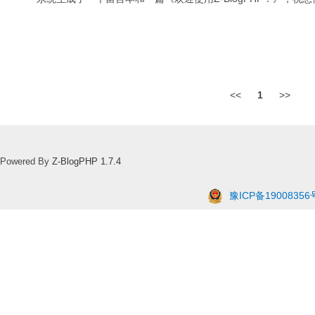
<<
1
>>
Powered By
Z-BlogPHP 1.7.4
豫ICP备19008356