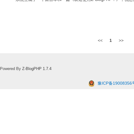
<<
1
>>
Powered By
Z-BlogPHP 1.7.4
豫ICP备19008356