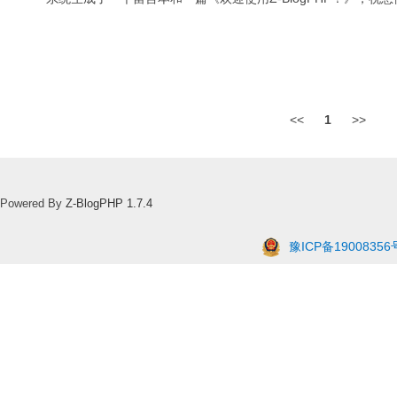
<<
1
>>
Powered By
Z-BlogPHP 1.7.4
豫ICP备19008356