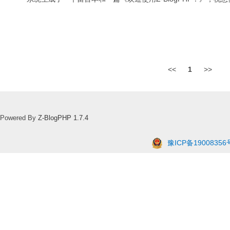
<<
1
>>
Powered By
Z-BlogPHP 1.7.4
豫ICP备19008356