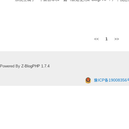
<<
1
>>
Powered By
Z-BlogPHP 1.7.4
豫ICP备19008356