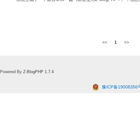
<<
1
>>
Powered By
Z-BlogPHP 1.7.4
豫ICP备19008356