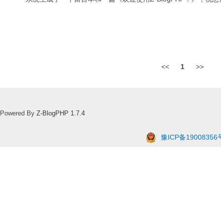
<<
1
>>
Powered By
Z-BlogPHP 1.7.4
豫ICP备19008356