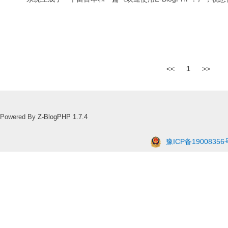
<<
1
>>
Powered By
Z-BlogPHP 1.7.4
豫ICP备19008356