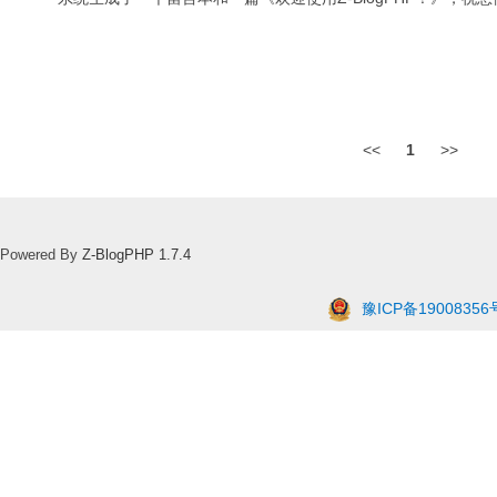
<<
1
>>
Powered By
Z-BlogPHP 1.7.4
豫ICP备19008356