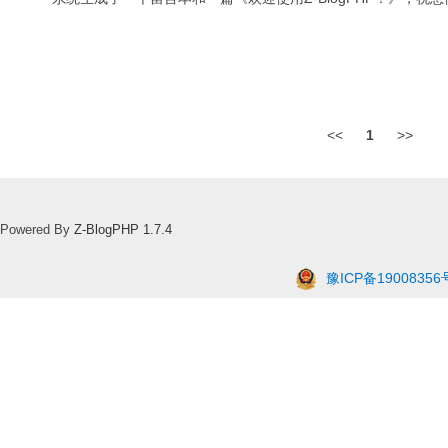
<<
1
>>
Powered By
Z-BlogPHP 1.7.4
豫ICP备19008356