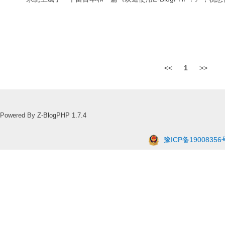
<<
1
>>
Powered By
Z-BlogPHP 1.7.4
豫ICP备19008356