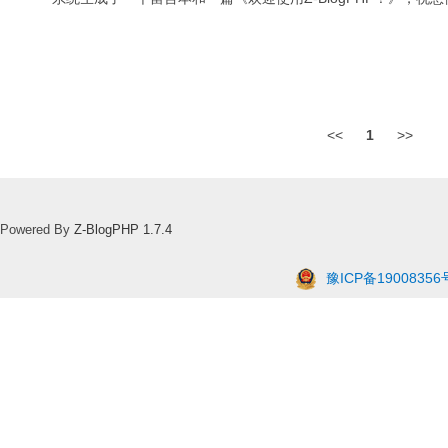
<<
1
>>
Powered By
Z-BlogPHP 1.7.4
豫ICP备19008356