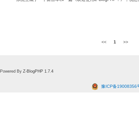
<<
1
>>
Powered By
Z-BlogPHP 1.7.4
豫ICP备19008356