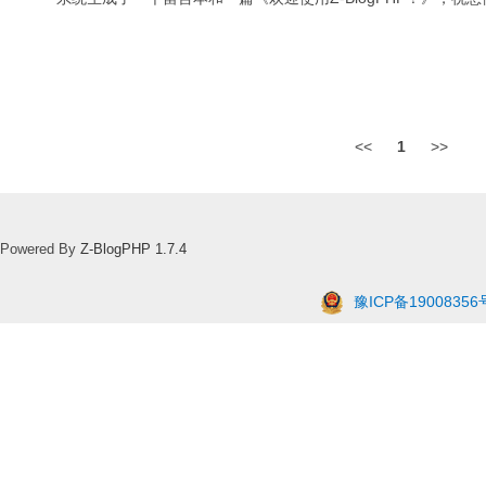
<<
1
>>
Powered By
Z-BlogPHP 1.7.4
豫ICP备19008356