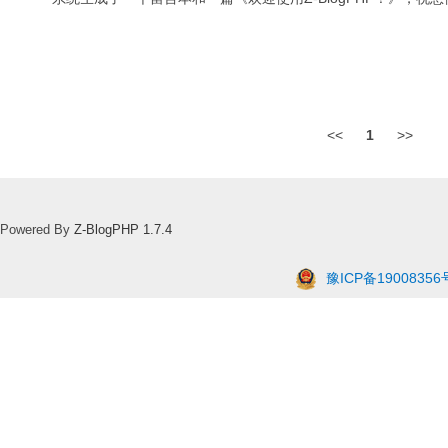
<<
1
>>
Powered By
Z-BlogPHP 1.7.4
豫ICP备19008356