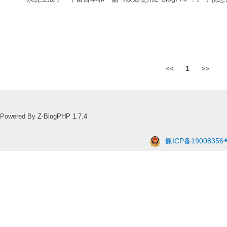
<<
1
>>
Powered By
Z-BlogPHP 1.7.4
豫ICP备19008356