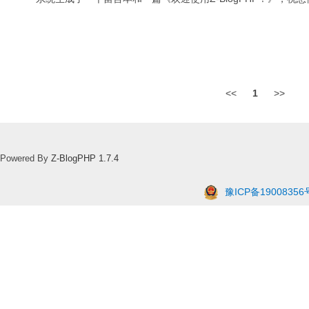
<<
1
>>
Powered By
Z-BlogPHP 1.7.4
豫ICP备19008356