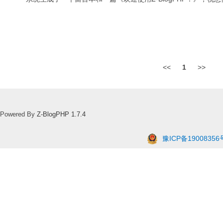
<<
1
>>
Powered By
Z-BlogPHP 1.7.4
豫ICP备19008356