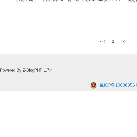
<<
1
>>
Powered By
Z-BlogPHP 1.7.4
豫ICP备19008356