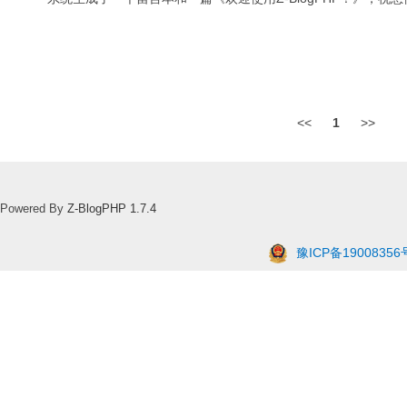
<<
1
>>
Powered By
Z-BlogPHP 1.7.4
豫ICP备19008356