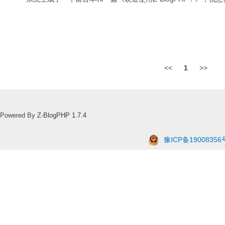
<<
1
>>
Powered By
Z-BlogPHP 1.7.4
豫ICP备19008356