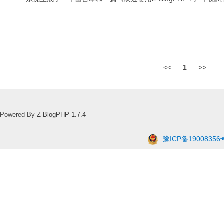
<<
1
>>
Powered By
Z-BlogPHP 1.7.4
豫ICP备19008356