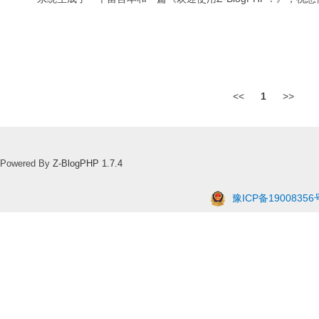
<<
1
>>
Powered By
Z-BlogPHP 1.7.4
豫ICP备19008356