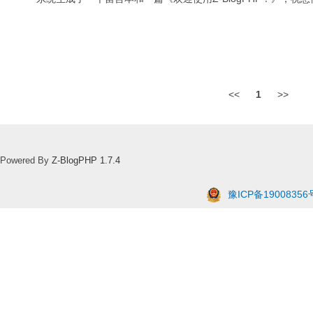
<<
1
>>
Powered By
Z-BlogPHP 1.7.4
豫ICP备19008356