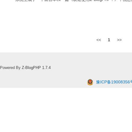
<<
1
>>
Powered By
Z-BlogPHP 1.7.4
豫ICP备19008356