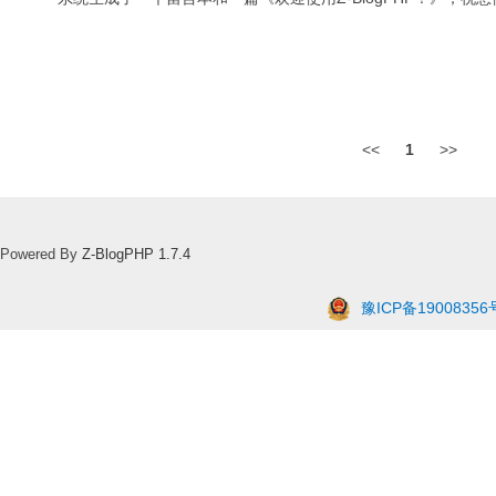
<<
1
>>
Powered By
Z-BlogPHP 1.7.4
豫ICP备19008356