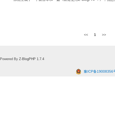
<<
1
>>
Powered By
Z-BlogPHP 1.7.4
豫ICP备19008356