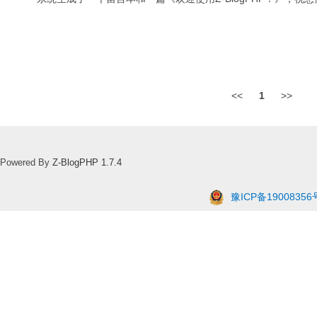
<<
1
>>
Powered By
Z-BlogPHP 1.7.4
豫ICP备19008356