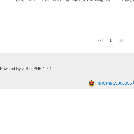
<<
1
>>
Powered By
Z-BlogPHP 1.7.4
豫ICP备19008356