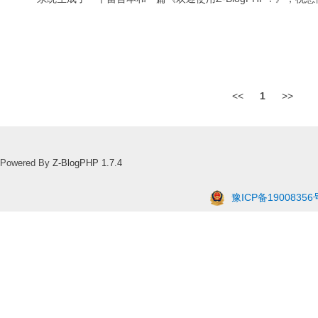
<<
1
>>
Powered By
Z-BlogPHP 1.7.4
豫ICP备19008356