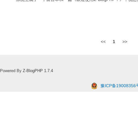
<<
1
>>
Powered By
Z-BlogPHP 1.7.4
豫ICP备19008356