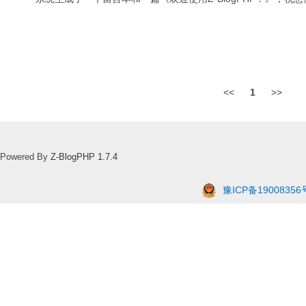
<<
1
>>
Powered By
Z-BlogPHP 1.7.4
豫ICP备19008356