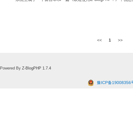
<<
1
>>
Powered By
Z-BlogPHP 1.7.4
豫ICP备19008356