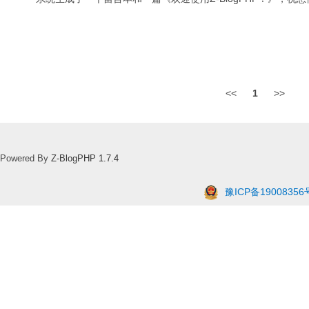
<<
1
>>
Powered By
Z-BlogPHP 1.7.4
豫ICP备19008356