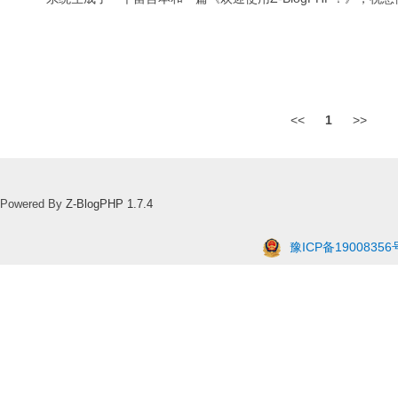
<<
1
>>
Powered By
Z-BlogPHP 1.7.4
豫ICP备19008356