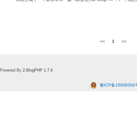
<<
1
>>
Powered By
Z-BlogPHP 1.7.4
豫ICP备19008356