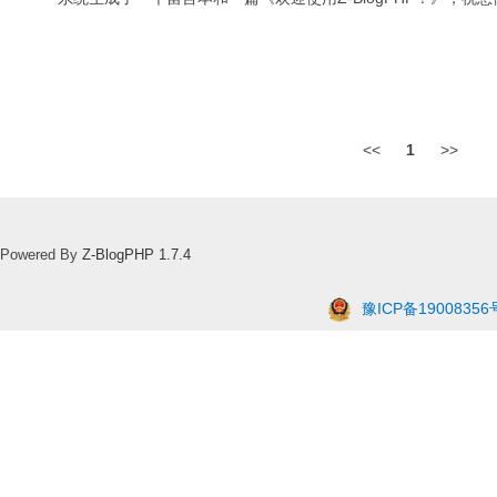
<<
1
>>
Powered By
Z-BlogPHP 1.7.4
豫ICP备19008356